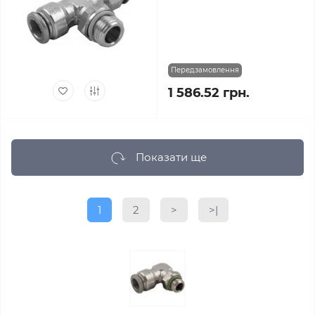
Передзамовлення
1 586.52 грн.
Показати ще
1
2
>
>|