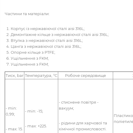
Частини та матеріали:
Корпус із нержавіючої сталі aisi 316L;
Демонтажне кільце з нержавіючої сталі aisi 316L;
Втулка з нержавіючої сталі aisi 316L
;
Цанга з нержавіючої сталі aisi 316L;
Опорне кільце з PTFE;
Ущільнення з FKM;
Ущільнення з FKM;
Тиск,
bar
Температура,
°С
Робоче середовище
- стиснене повітря -
- min:
вакуум;
- min: -15;
0,99;
Пластико
поліетиле
- рідини для харчової та
- max: +225
.
- max: 15.
хімічної промисловості
.