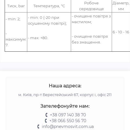
Робоче
Діаметр,
Тиск,
bar
Температура,
°С
середовище
мм
- очищене повітря з
- min: 0 (-20 при
- min: 2;
мастилом;
осушеному повітрі);
6 - 10 - 16
-
-
очищене повітря
- max: +80
.
максимум:
без змащення
.
7.
.
Наша адреса:
м. Київ, пр-т Берестейський 67, корпус і, офіс 211
Зателефонуйте нам:
+38 097 140 38 70
+38 066 550 56 70
info@pnevmosvit.com.ua