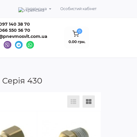
Українська
Особистий кабінет
097 140 38 70
066 550 56 70
0
o@pnevmosvit.com.ua
0.00 грн.
 Серія 430