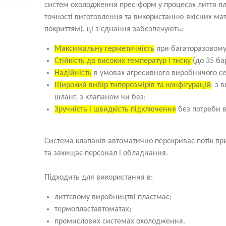
систем охолодження прес-форм у процесах лиття пл
точності виготовлення та використанню якісних мат
покриттям), ці з’єднання забезпечують:
Максимальну герметичність
при багаторазовому 
Стійкість до високих температур і тиску
(до 35 ба
Надійність
в умовах агресивного виробничого с
Широкий вибір типорозмірів та конфігурацій
: з 
шланг, з клапаном чи без;
Зручність і швидкість підключення
без потреби в
Система клапанів автоматично перекриває потік при
та захищає персонал і обладнання.
Підходить для використання в:
литтєвому виробництві пластмас;
термопластавтоматах;
промислових системах охолодження.