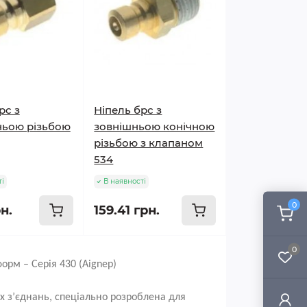
рс з
Ніпель брс з
ньою різьбою
зовнішньою конічною
різьбою з клапаном
534
ті
В наявності
0
рн.
159.41 грн.
0
рм – Серія 430 (Aignep)
х з’єднань, спеціально розроблена для