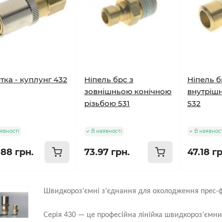
тка - куплунг 432
Ніпель брс з
Ніпель б
зовнішньою конічною
внутріш
різьбою 531
532
явності
В наявності
В наявнос
.88 грн.
73.97 грн.
47.18 г
Швидкороз’ємні з’єднання для охолодження прес-фо
Серія 430 — це професійна лінійка швидкороз’ємни