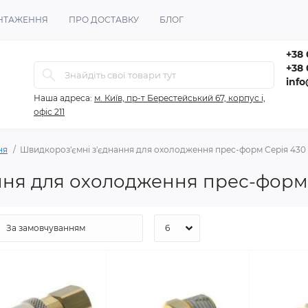
НТАЖЕННЯ
ПРО ДОСТАВКУ
БЛОГ
+38 
+38 
inf
Наша адреса:
м. Київ, пр-т Берестейський 67, корпус і,
офіс 211
ня
Швидкороз'ємні з'єднання для охолодження прес-форм Серія 430
ння для охолодження прес-форм