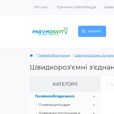
ПРО НАС
ТЕХНІЧНА ІНФОРМАЦІЯ
ЗАВА
Каталог
Пневмообладнання
Швидкороз'ємні з'єднан
Швидкороз'ємні з'єдна
КАТЕГОРІЇ
Пневмообладнання
Пневмоциліндри
Пневморозподільники
Пневмоциліндри IS0 15552