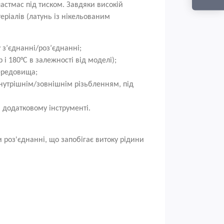
астмас під тиском. Завдяки високій
еріалів (латунь із нікельованим
з’єднанні/роз’єднанні;
р і 180°C в залежності від моделі);
ередовища;
внутрішнім/зовнішнім різьбленням, під
 додатковому інструменті.
 роз'єднанні, що запобігає витоку рідини