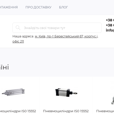
НТАЖЕННЯ
ПРО ДОСТАВКУ
БЛОГ
+38 
+38 
inf
Наша адреса:
м. Київ, пр-т Берестейський 67, корпус і,
офіс 211
їні
оциліндри IS0 15552
Пневмоциліндри IS0 15552
Пневмоцил