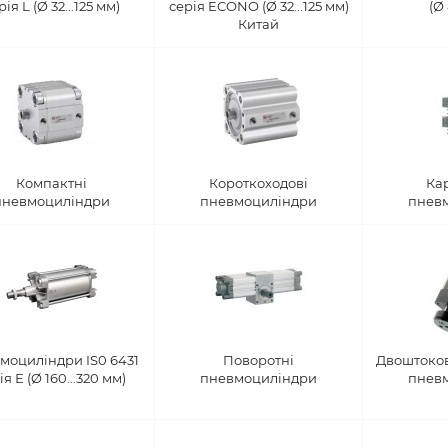
рія L (Ø 32...125 мм)
серія ECONO (Ø 32...125 мм)
(Ø 
Китай
Компактні
Короткоходові
Ка
пневмоциліндри
пневмоциліндри
пнев
моциліндри IS0 6431
Поворотні
Двоштоков
ія Е (Ø 160...320 мм)
пневмоциліндри
пнев