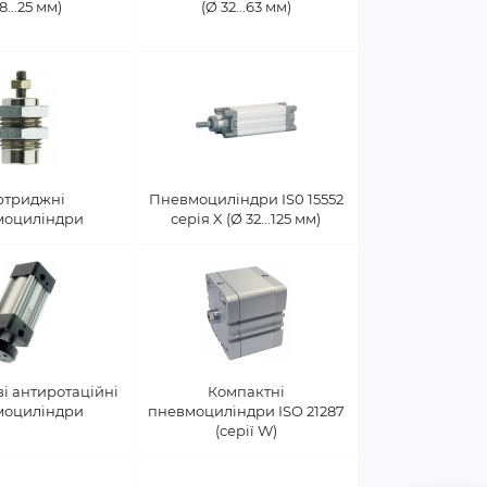
8...25 мм)
(Ø 32...63 мм)
ртриджні
Пневмоциліндри IS0 15552
моциліндри
серія X (Ø 32...125 мм)
і антиротаційні
Компактні
моциліндри
пневмоциліндри ISO 21287
(серії W)