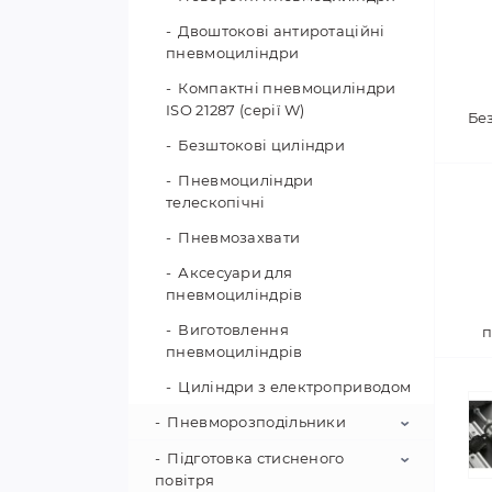
Двоштокові антиротаційні
пневмоциліндри
Компактні пневмоциліндри
ISO 21287 (серії W)
Бе
Безштокові циліндри
Пневмоциліндри
телескопічні
Пневмозахвати
Аксесуари для
пневмоциліндрів
Виготовлення
п
пневмоциліндрів
Циліндри з електроприводом
Пневморозподільники
Підготовка стисненого
Електромагнітні
повітря
розподільники