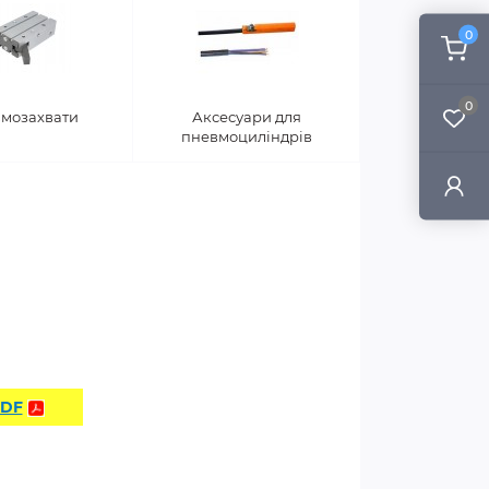
0
0
мозахвати
Аксесуари для
пневмоциліндрів
PDF