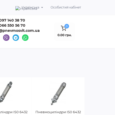
Українська
Особистий кабінет
097 140 38 70
066 550 56 70
0
o@pnevmosvit.com.ua
0.00 грн.
індри IS0 6432
Пневмоциліндри IS0 6432