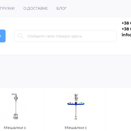
ГРУЗКИ
О ДОСТАВКЕ
БЛОГ
+38 
+38 
inf
в
Мешалки с
Мешалки с