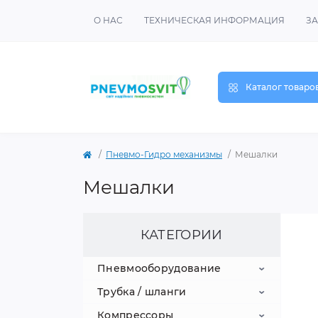
О НАС
ТЕХНИЧЕСКАЯ ИНФОРМАЦИЯ
ЗА
Каталог товаро
Пневмо-Гидро механизмы
Мешалки
Мешалки
КАТЕГОРИИ
Пневмооборудование
Трубка / шланги
Пневмоцилиндры
Компрессоры
Пневмораспределители
Трубка полимерная
Пневмоцилиндры IS0 15552