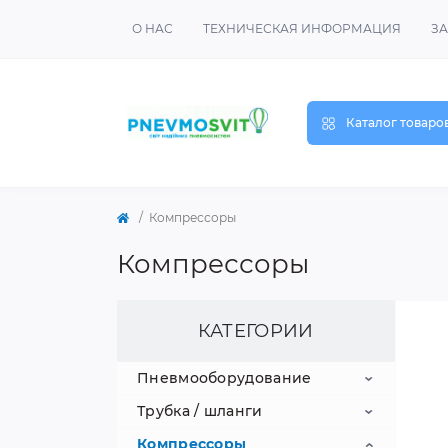
О НАС
ТЕХНИЧЕСКАЯ ИНФОРМАЦИЯ
ЗА
Каталог товаро
Компрессоры
Компрессоры
КАТЕГОРИИ
Пневмооборудование
Трубка / шланги
Пневмоцилиндры
Компрессоры
Пневмораспределители
Трубка полимерная
Пневмоцилиндры IS0 15552