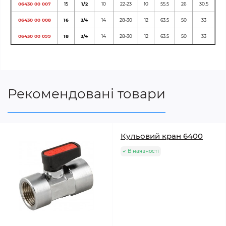
06430 00 007
15
1/2
10
22-23
10
55.5
26
30.5
06430 00 008
16
3/4
14
28-30
12
63.5
50
33
06430 00 099
18
3/4
14
28-30
12
63.5
50
33
Рекомендовані товари
Кульовий кран 6400
В наявності