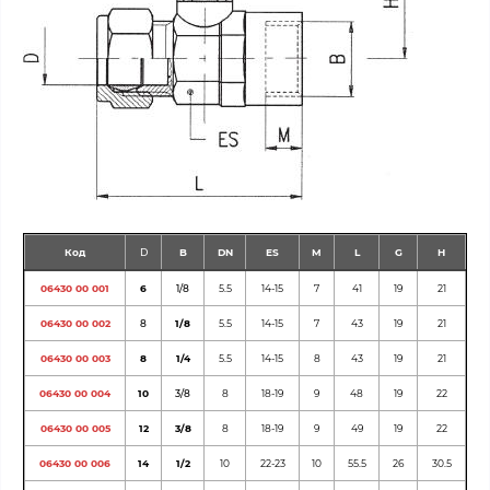
Код
D
B
DN
ES
M
L
G
H
06430 00 001
6
1/8
5.5
14-15
7
41
19
21
06430 00 002
8
1/8
5.5
14-15
7
43
19
21
06430 00 003
8
1/4
5.5
14-15
8
43
19
21
06430 00 004
10
3/8
8
18-19
9
48
19
22
06430 00 005
12
3/8
8
18-19
9
49
19
22
06430 00 006
14
1/2
10
22-23
10
55.5
26
30.5