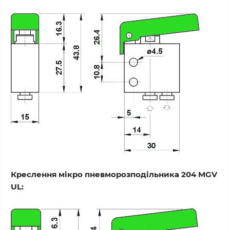
Креслення мікро пневморозподільника 204 MGV
UL: