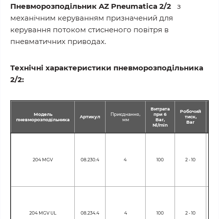
Пневморозподільник AZ Pneumatica 2/2
з
механічним керуванням призначений для
керування потоком стисненого повітря в
пневматичних приводах.
Технічні характеристики пневморозподільника
2/2:
Витрата
Робочий
Модель
Приєднання,
при 6
Те
Артикул
тиск,
пневморозподільника
мм
Bar,
Bar
Nl/min
204 MGV
08.230.4
4
100
2 - 10
204 MGV UL
08.234.4
4
100
2 - 10