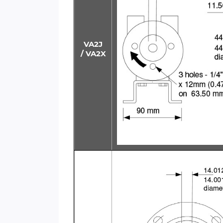
VA2J
/ VA2X