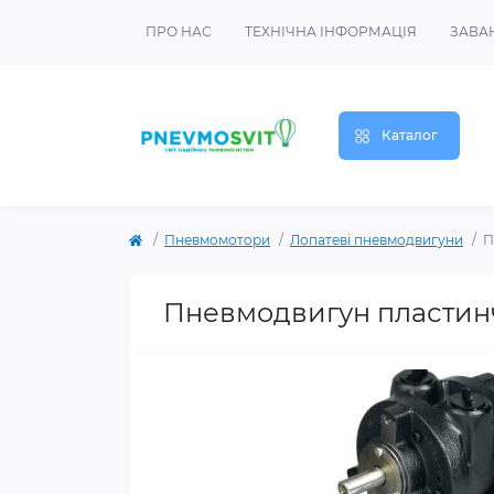
ПРО НАС
ТЕХНІЧНА ІНФОРМАЦІЯ
ЗАВА
Каталог
Пневмомотори
Лопатеві пневмодвигуни
П
Пневмодвигун пластинч