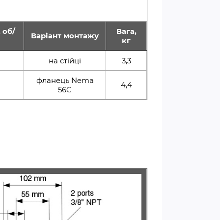
 об/
Вага,
Варіант монтажу
кг
на стійці
3,3
фланець Nema
4,4
56C