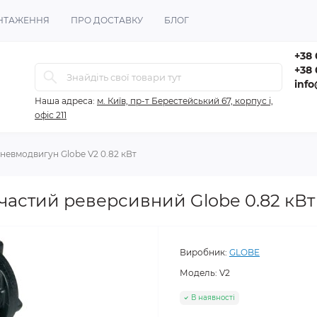
НТАЖЕННЯ
ПРО ДОСТАВКУ
БЛОГ
+38 
+38 
inf
Наша адреса:
м. Київ, пр-т Берестейський 67, корпус і,
офіс 211
невмодвигун Globe V2 0.82 кВт
астий реверсивний Globe 0.82 кВт
Виробник:
GLOBE
Модель:
V2
В наявності