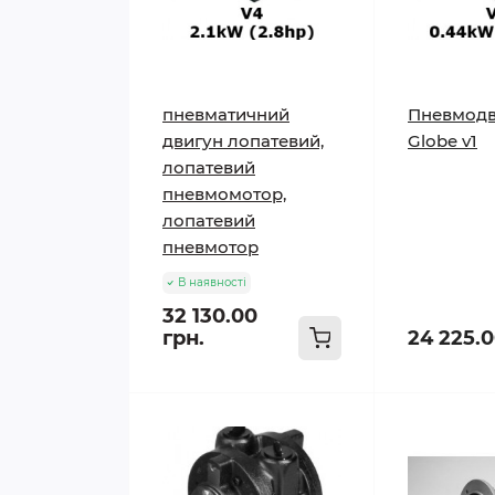
пневматичний
Пневмодв
двигун лопатевий,
Globe v1
лопатевий
пневмомотор,
лопатевий
пневмотор
В наявності
32 130.00
грн.
24 225.0