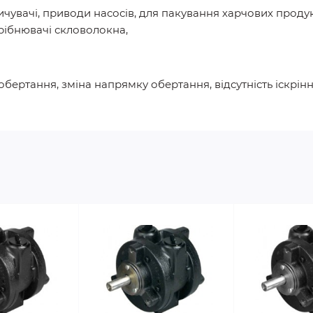
пичувачі, приводи насосів, для пакування харчових прод
рібнювачі скловолокна,
бертання, зміна напрямку обертання, відсутність іскріння