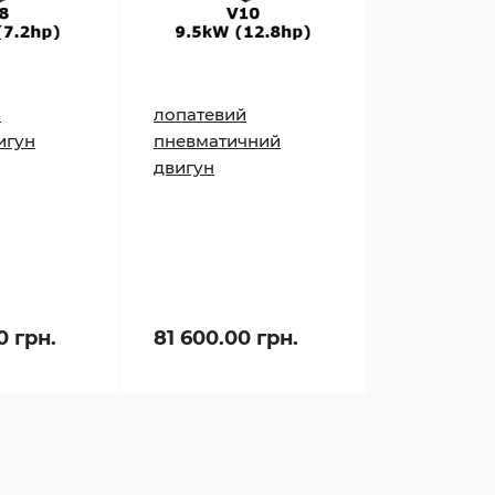
й
лопатевий
игун
пневматичний
двигун
0 грн.
81 600.00 грн.