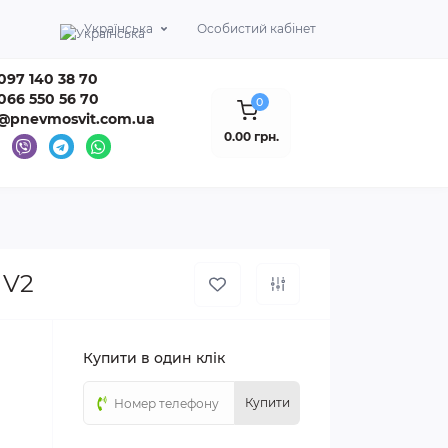
Українська
Особистий кабінет
097 140 38 70
066 550 56 70
0
o@pnevmosvit.com.ua
0.00 грн.
 V2
Купити в один клік
Купити