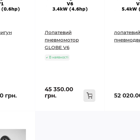
игун
Лопатевий
лопатеви
пневмомотор
пневмодв
GLOBE V6
В наявності
45 350.00
0 грн.
грн.
52 020.0