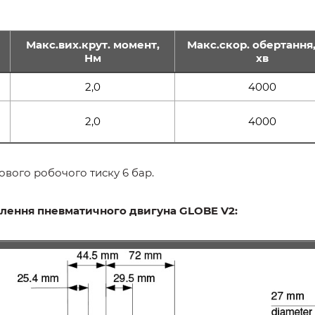
Макс.вих.крут. момент,
Макс.скор. обертання,
Нм
хв
2,0
4000
2,0
4000
ового робочого тиску 6 бар.
ного двигуна GLOBE V2: