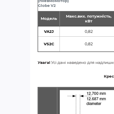
(пневмомотор)
Globe V2
Макс.вих. потужність,
Модель
кВт
VA2J
0,82
VS2C
0,82
Увага!
Усі дані наведено для надлишк
Креслення пневматич