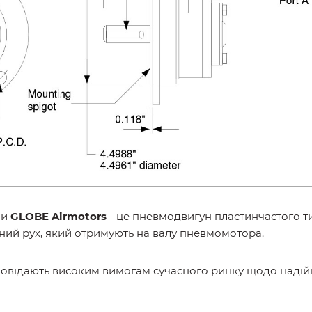
ми
GLOBE Airmotors
-
це пневмодвигун пластинчастого т
ьний рух, який отримують на валу пневмомотора.
повідають високим вимогам сучасного ринку щодо надійн