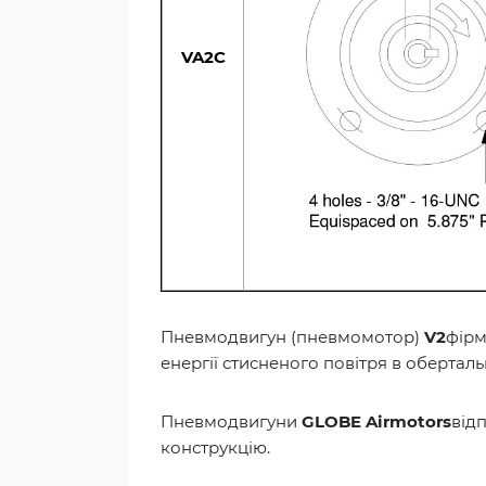
VA2C
Пневмодвигун (пневмомотор)
V2
фір
енергії стисненого повітря в обертал
Пневмодвигуни
GLOBE Airmotors
від
конструкцію.