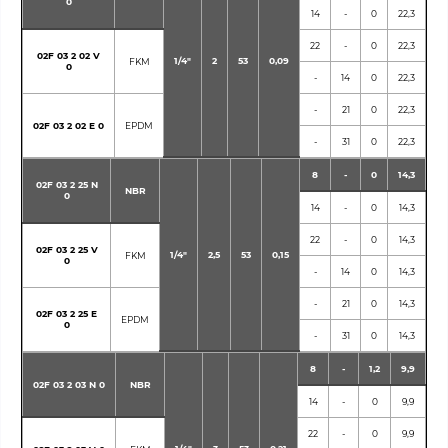
0
14
-
0
22,3
22
-
0
22,3
02F 03 2 02 V
1/4"
2
53
0,09
FKM
0
-
14
0
22,3
-
21
0
22,3
02F 03 2 02 E 0
EPDM
-
31
0
22,3
8
-
0
14,3
02F 03 2 25 N
NBR
0
14
-
0
14,3
22
-
0
14,3
02F 03 2 25 V
1/4"
2,5
53
0,15
FKM
0
-
14
0
14,3
-
21
0
14,3
02F 03 2 25 E
EPDM
0
-
31
0
14,3
8
-
1,2
9,9
02F 03 2 03 N 0
NBR
14
-
0
9,9
22
-
0
9,9