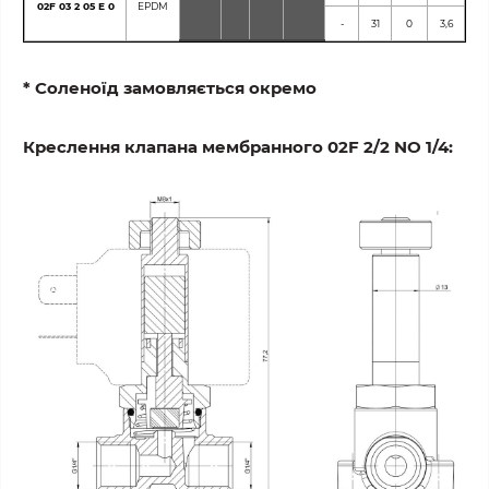
02F 03 2 05 E 0
EPDM
-
31
0
3,6
* Соленоїд замовляється окремо
Креслення клапана мембранного 02F 2/2 NO 1/4: