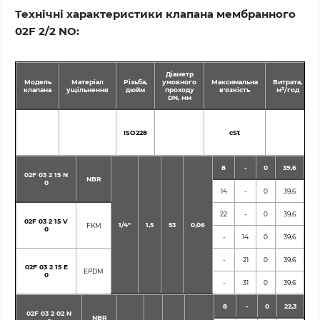
Технічні характеристики клапана мембранного
02F 2/2 NO:
Діаметр
Модель
Матеріал
Різьба,
умовного
Максимальна
Витрата,
клапана
ущільнення
дюйм
проходу
в'язкість
м³/год
DN, мм
ISO228
cSt
8
-
0
39,6
02F 03 2 15 N
NBR
0
14
-
0
39,6
22
-
0
39,6
02F 03 2 15 V
1/4"
1,5
53
0,06
FKM
0
-
14
0
39,6
-
21
0
39,6
02F 03 2 15 E
EPDM
0
-
31
0
39,6
8
-
0
22,3
02F 03 2 02 N
NBR