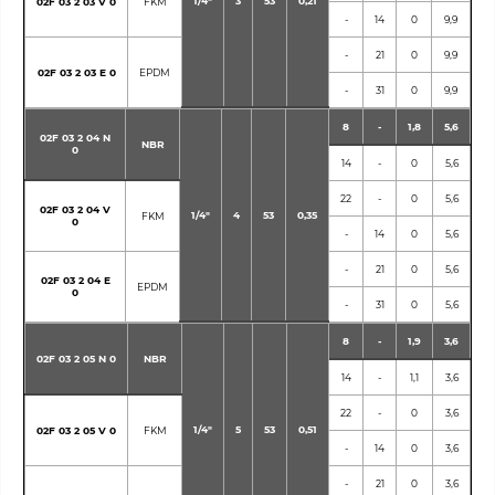
1/4"
3
53
0,21
02F 03 2 03 V 0
FKM
-
14
0
9,9
-
21
0
9,9
02F 03 2 03 E 0
EPDM
-
31
0
9,9
8
-
1,8
5,6
02F 03 2 04 N
NBR
0
14
-
0
5,6
22
-
0
5,6
02F 03 2 04 V
1/4"
4
53
0,35
FKM
0
-
14
0
5,6
-
21
0
5,6
02F 03 2 04 E
EPDM
0
-
31
0
5,6
8
-
1,9
3,6
02F 03 2 05 N 0
NBR
14
-
1,1
3,6
22
-
0
3,6
1/4"
5
53
0,51
02F 03 2 05 V 0
FKM
-
14
0
3,6
-
21
0
3,6