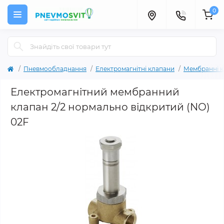
0
Пневмообладнання
Електромагнітні клапани
Мембранні к
Електромагнітний мембранний
клапан 2/2 нормально відкритий (NO)
02F